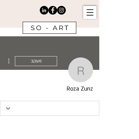
ions
מעקב
Roza Zunz
Roza Zunz