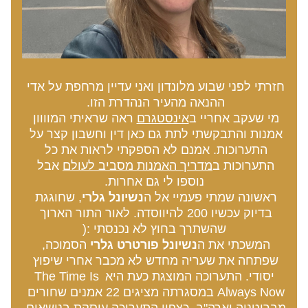
חזרתי לפני שבוע מלונדון ואני עדיין מרחפת על אדי 
ההנאה מהעיר הנהדרת הזו. 
מי שעקב אחריי ב
אינסטגרם
 ראה שראיתי המוווון 
אמנות והתבקשתי לתת גם כאן דין וחשבון קצר על 
התערוכות. אמנם לא הספקתי לראות את כל 
התערוכות ב
מדריך האמנות מסביב לעולם
 אבל 
נוספו לי גם אחרות.
ראשונה שמתי פעמיי אל ה
נשיונל גלרי
, שחוגגת 
בדיוק עכשיו 200 להיווסדה. לאור התור הארוך 
שהשתרך בחוץ לא נכנסתי :(
המשכתי את ה
נשיונל פורטרט גלרי
 הסמוכה, 
שפתחה את שעריה מחדש לא מכבר אחרי שיפוץ 
יסודי. התערוכה המוצגת כעת היא The Time Is 
Always Now במסגרתה מציגים 22 אמנים שחורים 