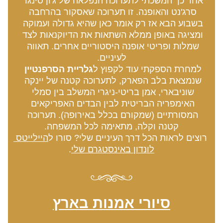
אחר כך המשכתי לתערוכה הנפלאה של ג'ון סינגר 
סרג'נט והאופנה. זו תערוכה שאסקור בהרחבה 
בשבוע הבא אז רק אומר כאן שהיא גדולה ועמוקה 
ומציגה באופן ממלא השתאות את הדיוקנאות לצד 
שמלות ופריטי אופנה היסטוריים אחרים. תאווה 
לעיניים.
למחרת הספקתי עוד לקפוץ ל
גלריית הסרפנטיין
שנמצאת בלב הפארק, לתערוכה קטנה של יינקה 
שוניבארי, אמן בריטי-ניגרי המשלב בין סמלי 
האימפריה הבריטית לבין הבדים האפריקאים 
המסורתיים (שמקורם בכלל באירופה). תערוכה 
קטנה וקלה, מתאימה לכל המשפחה.
רוצים לראות הכל דרך העיניים שלי? סורו ל
היילייטס 
לונדון באינסטגרם שלי
.
סיורי אמנות בארץ