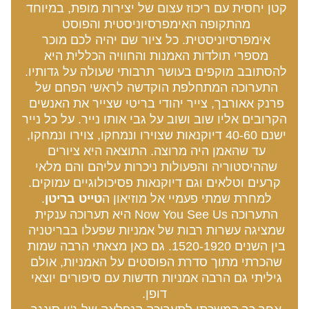
קטן יחסית עם ריכוז עצום של יצירות מופת, במיוחד 
מהתקופה האימפרסיוניסטית והפוסט 
אימפרסיוניסטית. כל ציור שם יהיה לכם מוכר 
מספרי תולדות האמנות והחוויה הכללית היא 
להסתובב מוקפים בעושר תרבותי שעולה על גדותיו. 
התערוכה המתחלפת הוקדשה לראשי הפחם של 
פרנק אאורבך, צייר יהודי בריטי שצייר את האנשים 
הקרובים אליו שוב ושוב על גבי אותו נייר. על כל נייר 
ישנם 40-60 דיוקנאות שצוירו ונמחקו, צוירו ונמחקו, 
עד שהאמן היה מרוצה. התוצאה היא ציורים 
שההיסטוריה והפעולות ניכרות עליהם והם מלאי 
קרעים וטלאים וגם דיוקנאות פסיכולוגיים עמוקים.
למחרת שמתי פעמיי אל מוזיאון ה
טייט בריטן
. 
התערוכה Now You See Us היא תערוכה ענקית 
שמציגה עשרות רבות של אמניות שפעלו בבריטניה 
בין השנים 1520-1920. גם כאן מצאתי הרבה שמות 
שהכרתי מתוך סדרת הפוסטים על האמניות, אולם 
גיליתי גם הרבה אמניות חדשות עם סיפורים יוצאי 
דופן.