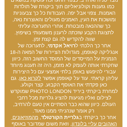
מבריטניה וארה"ב. כצפוי התערוכה עוסקת בנושאים 
כמו גזענות וקולוניאליזם תוך ביקורת של תולדות 
האמנות. צפוי אבל יפה. העבודות כל כך צבעוניות 
ומושכות את העין, האמנים מעולים והאוצרות נאה, 
כך שההנאה מובטחת. אחרי התערוכה עליתי 
לתצוגת הקבע שזכתה לרענון משמעותי בשיפוץ. 
שווה להקדיש לה גם קצת זמן.
אחר כך הלכתי ל
רויאל אקדמי
, לתערוכה של 
אנג'ליקה קאופמן, מגדולות הציירות של המאה ה-18 
הנמנית על המייסדים של המוסד החשוב הזה. כיוון 
שחקרתי אותה לעומק לא מזמן, היה זה תענוג מיוחד 
עבורי להיפגש באופן בלתי אמצעי עם כל היצירות 
עליהן קראתי. עוד על קאופמן אפשר 
לקרוא כאן
. גם 
כאן פקדתי את האוסף הקבוע. קצר וקולע.
למחרת ביקרתי ביריד PHOTO LONDON שמוקדש 
לצילום ואליו מגיעות להציג גלריות מכל רחבי 
העולם. כיוון שהוא כבר הסתיים אין טעם להרחיב, 
רק אומר שנהניתי ממנו מאוד.
אחר כך ביקרתי ב
גלריית הקורטולד
, 
מהמוזיאונים 
האהובים עליי בלונדון
, וזאת משום שמדובר באוסף 