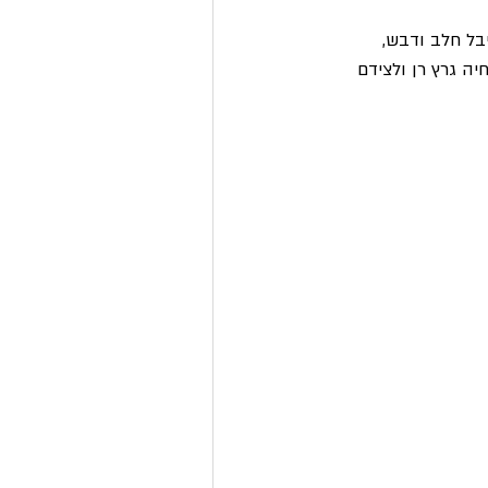
בל חלב ודבש, 
יה גרץ רן ולצידם 