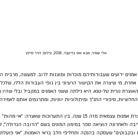
 אלי שמיר, אבא ואני בדיעבד, 2018, צילום: הדר סייפן
 אמנים ידועים שעבודותיהם מוכרות ומוצגות לרוב. למעשה, מרבית 
 אחרת. מי שיצרה את הקישור הרעיוני בין גופי העבודות הללו, שלכ
האוצרת נורית טל-טנא. היא גילתה ששני האמנים במקביל ובלי שהיו מ
חלוציות, סיפורי התנ"ך ומיתולוגיות יווניות, ומתרגמים אותם לאמיר
נורית טל-טנא היא אוצרת אמנות עצמאית מזה 15 שנה. בין התערוכות שאצרה
יבה ולאחרונה הוציאה ספר במימון המונים בשם "הדובה הגדולה"; ל
 ובקבוקים" שעסקה בהנקה ותחליפי חלב בראי האמנות. "אני פועלת 