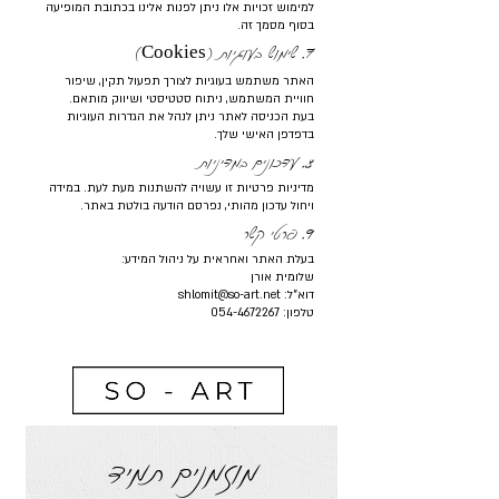
למימוש זכויות אלו ניתן לפנות אלינו בכתובת המופיעה
בסוף מסמך זה.
7. שימוש בעוגיות (
)
Cookies
האתר משתמש בעוגיות לצורך תפעול תקין, שיפור
חוויית המשתמש, ניתוח סטטיסטי ושיווק מותאם.
בעת הכניסה לאתר ניתן לנהל את הגדרות העוגיות
בדפדפן האישי שלך.
8. עדכונים במדיניות
מדיניות פרטיות זו עשויה להשתנות מעת לעת. במידה
ויחול עדכון מהותי, נפרסם הודעה בולטת באתר.
9. פרטי קשר
בעלת האתר ואחראית על ניהול המידע:
שלומית אורן
דוא"ל: shlomit@so-art.net
טלפון: 054-4672267
מוזמנים תמיד