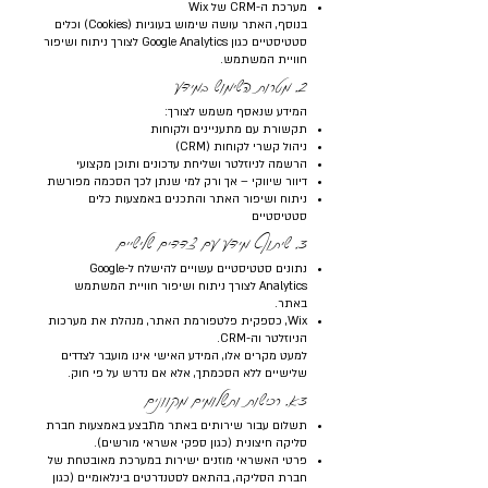
מערכת ה-CRM של Wix
בנוסף, האתר עושה שימוש בעוגיות (Cookies) וכלים
סטטיסטיים כגון Google Analytics לצורך ניתוח ושיפור
חוויית המשתמש.
2. מטרות השימוש במידע
המידע שנאסף משמש לצורך:
תקשורת עם מתעניינים ולקוחות
ניהול קשרי לקוחות (CRM)
הרשמה לניוזלטר ושליחת עדכונים ותוכן מקצועי
דיוור שיווקי – אך ורק למי שנתן לכך הסכמה מפורשת
ניתוח ושיפור האתר והתכנים באמצעות כלים
סטטיסטיים
3. שיתוף מידע עם צדדים שלישיים
נתונים סטטיסטיים עשויים להישלח ל-Google
Analytics לצורך ניתוח ושיפור חוויית המשתמש
באתר.
Wix, כספקית פלטפורמת האתר, מנהלת את מערכות
הניוזלטר וה-CRM.
למעט מקרים אלו, המידע האישי אינו מועבר לצדדים
שלישיים ללא הסכמתך, אלא אם נדרש על פי חוק.
3א. רכישות ותשלומים מקוונים
תשלום עבור שירותים באתר מתבצע באמצעות חברת
סליקה חיצונית (כגון ספקי אשראי מורשים).
פרטי האשראי מוזנים ישירות במערכת מאובטחת של
חברת הסליקה, בהתאם לסטנדרטים בינלאומיים (כגון