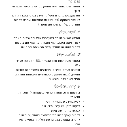
PCI DSS).
האתר אינו שומר ואינו מחזיק בפרטי כרטיסי האשראי
שלך.
אנו מקבלים מחברת הסליקה מידע בסיסי בלבד הנדרש
לאישור העסקה (כגון סטטוס התשלום וארבע ספרות
אחרונות של הכרטיס, אם נמסרו).
4. שמירת מידע
המידע האישי נשמר במערכות Wix ובמערכות האתר
לצורך ניהול העסק וללא מגבלת זמן, אלא אם ביקשת
למחוק אותו או להסיר עצמך מרשימת התפוצה.
5. אבטחת מידע
האתר פועל תחת תקן אבטחה SSL המסופק על-ידי
Wix.
ננקטים צעדים סבירים ומקובלים לשמירה על סודיות
המידע, לרבות אמצעים טכנולוגיים לאבטחת הנתונים
מפני גישה בלתי מורשית.
6. זכויות המשתמש
בהתאם לחוק הגנת הפרטיות, עומדות לך הזכויות
הבאות:
לעיין במידע שנאסף אודותיך
לבקש תיקון או עדכון מידע שגוי
לבקש מחיקה של מידע
להסיר עצמך מרשימת התפוצה באמצעות קישור
להסרה המופיע בכל הודעת דוא"ל או בפנייה ישירה
אלינו