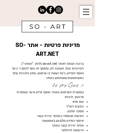
מדיניות פרטיות - אתר SO-
ART.NET
ברוכה הבאה לאתר so-art.net (להלן: "האתר").
הפרטיות שלך חשובה לנו, ומסמך זה נועד להסביר כיצד
נאסף המידע, כיצד נעשה בו שימוש, ומהן הזכויות שלך
כמשתמשת/משתמש באתר.
1. איסוף מידע אישי
במסגרת השימוש באתר נאסף מידע אישי שמסרת
מרצונך, לרבות:
שם מלא
כתובת דוא"ל
מספר טלפון
הודעות שנמסרו בטפסי יצירת קשר
איסוף המידע מתבצע באמצעות:
טפסי יצירת קשר באתר
הרשמה לניוזלטר