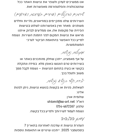
אנו ממשיכים לעדכן ולשפר את נגישות האתר ככל
שהטכנולוגיה והפלטפורמה מאפשרות זאת.
שירותים פרונטליים (סיורים, תערוכות ואירועים)
השירותים שלנו מתקיימים במוזיאונים, גלריות וחללים
משתנים. מאחר ואין באפשרותנו לשלוט בנגישות
הפיזית של מקומות אלו, אנו ממליצים לבדוק איתנו
מראש את נגישות המקום לפני הזמנת השירות. נשמח
לסייע ככל האפשר בהתאמת הביקור לצרכי
המשתמש/ת.
מגבלות נגישות
על אף מאמצינו, ייתכן שחלק מהתכנים באתר או
בשירותים טרם הונגשו באופן מלא. במידה ונתקלת
בקושי או בעיה בתחום הנגישות – נשמח לקבל ממך
משוב ולטפל בכך.
יצירת קשר בנושא נגישות
לשאלות, פניות או בקשות בנושא נגישות, ניתן לפנות
אלינו:
שלומית אורן
דוא"ל: shlomit@so-art.net
טלפון: 054-4672267
נשמח לעמוד לשירותך ולסייע בכל בקשה.
עדכון ההצהרה
הצהרת נגישות זו עודכנה לאחרונה בתאריך 7
בספטמבר 2025. ייתכנו שינויים או התאמות נוספות