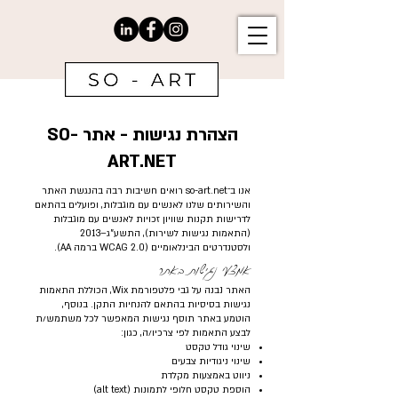
הצהרת נגישות - אתר SO-
ART.NET
אנו ב־so-art.net רואים חשיבות רבה בהנגשת האתר
והשירותים שלנו לאנשים עם מוגבלות, ופועלים בהתאם
לדרישות תקנות שוויון זכויות לאנשים עם מוגבלות
(התאמות נגישות לשירות), התשע"ג–2013
ולסטנדרטים הבינלאומיים (WCAG 2.0 ברמה AA).
אמצעי נגישות באתר
האתר נבנה על גבי פלטפורמת Wix, הכוללת התאמות
נגישות בסיסיות בהתאם להנחיות התקן. בנוסף,
הוטמע באתר תוסף נגישות המאפשר לכל משתמש/ת
לבצע התאמות לפי צרכיו/ה, כגון:
שינוי גודל טקסט
שינוי ניגודיות צבעים
ניווט באמצעות מקלדת
הוספת טקסט חלופי לתמונות (alt text)