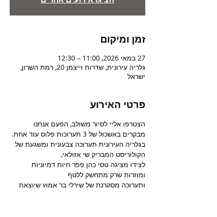
זמן ומיקום
27 במאי 2026, 11:00 – 12:30
גלריה עירונית, שדרות וייצמן 20, רמת השרון,
ישראל
פרטי האירוע
הצטרפו אליי לסיור משולב, הפעם אנחנו 
מבקרים באשכול של 3 תערוכות פלוס עוד אחת.
בגלריה העירונית תערוכה צבעונית ומשגעת של 
הקולוריסט המבריק שי אזולאי,
לצידו מציגה טסי כהן פפר חיות דמיוניות 
ומוזרות שרק מתחשק ללטף
ותערוכה מסקרנת של שירלי בר אמוץ שיוצאת 
מתוך הצורפות למחוזות חדשים.
ממול בגלריה פוסט מציגה סיגל יער תערוכה 
שעוסקת בגוף המתבגר.