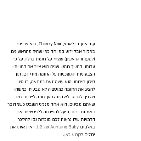
עוד אמן בינלאומי, Thierry Noir, הוא צרפתי 
במקור אבל ידוע במיוחד כמי שהיה מהראשונים 
(לטענתו הראשון) שצייר על חומת ברלין. על פי 
עדותו, במשך חמש שנים הוא צייר את דמויותיו 
הצבעוניות והנשכניות על החומה מידי יום, תוך 
סיכון חירותו. הוא עשה זאת כמחאה, בניסיון 
להציג את החומה כמוטציה לא טבעית, כמשהו 
שצריך להרוס. לא היתה כאן כוונה לייפות. כמו 
שאתם מבינים, הוא אחד מזקני השבט כשמדובר 
באמנות רחוב ופעל להפיכתה ללגיטימית. אם 
הדמויות שלו נראות לכם מוכרות נסו להיזכר 
באלבום
 Achtung Baby של U2
. ראיון איתו את 
יכולים 
לקרוא כאן
.