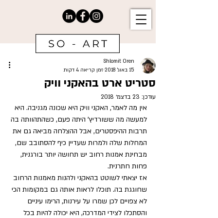
Shlomit Oren
15 באוג׳ 2018
זמן קריאה 4 דקות
סטריט ארט בהאקני וויק
עודכן:
23 בדצמ׳ 2018
אין מה לאמר, האקני וויק היא שכונה מגניבה. היא 
למעשה מה ששורדיץ' היתה פעם, כשהתהוותה בה 
תרבות ההיפסטרים, אבל ההצלחה מביאה גם את 
המחלות שלה ולמרות שעדיין כיף להסתובב שם, 
מבחינת אמנות רחוב יש תחושה יותר בורגנית, 
פחות חתרנית.
אז יצאתי לשוטט בהאקני ולהנות מאמנות הרחוב 
שחוגגת בה. תוכלו לראות אותה גם במקומות הכי 
לא צפויים לכן שמרו על עירנות, הרימו עיניים 
והסתכלו לצידי המדרכה, היא יכולה להיות בכל 