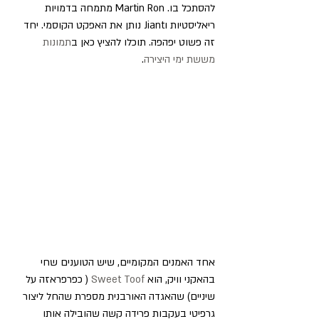
להסתכל בו. Martin Ron מתמחה בדמויות 
ריאליסטיות וJiant נותן את האפקט הקוסמי. יחד 
זה פשוט יפהפה. תוכלו להציץ כאן ב
תמונות 
מששת ימי היצירה
.
אחד האמנים המקומיים, שיש הטוענים שחי 
בהאקני וויק, הוא
 Sweet Toof
 ( כפרפראזה על 
שיניים) שהאגדה האורבנית מספרת שהחל ליצור 
גרפיטי בעקבות פרידה קשה שהובילה אותו 