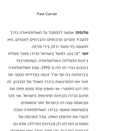
Paul Curran
שלומית
: אפשר להסתכל על האולימפיאדה כדרך 
להעביר מסרים תרבותיים וחברתיים לאומיים. היא 
למעשה כלי מאוד חזק בידי מדינה.
יושי
: "זה נכון. למשל בישראל הג'ודו מאוד מצליח 
בזכות ההצלחה באולימפיאדה. כשהתנדבתי 
בקיבוץ כברי זה היה ב-1992, שנת האולימפיאדה 
בברצלונה בה יעל ארד זכתה במדליית הכסף. אני 
זוכר את ההתרגשות בחדר האוכל של הקיבוץ, זה 
היה רגע היסטורי. אני מאמין שזה ממש פתח את 
תחום הג'ודו מבחינה תחרותית בישראל. אני זוכר 
שבאותה שנה היו בישראל יותר מתאמנים 
בקאראטה מאשר בג'ודו. האולימפיאדה הפכה 
לגמרי את היחסים האלה. אבל התרומה של 
הספורט היא לא רק מבחינת המדליה, אלא גם 
מבחינת התרבות. אני תמיד אומר שמי שמתאמן 