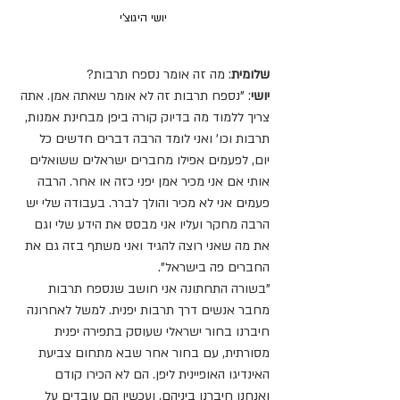
יושי היגוצ'י
שלומית
: מה זה אומר נספח תרבות?
יושי
: "נספח תרבות זה לא אומר שאתה אמן. אתה 
צריך ללמוד מה בדיוק קורה ביפן מבחינת אמנות, 
תרבות וכו' ואני לומד הרבה דברים חדשים כל 
יום, לפעמים אפילו מחברים ישראלים ששואלים 
אותי אם אני מכיר אמן יפני כזה או אחר. הרבה 
פעמים אני לא מכיר והולך לברר. בעבודה שלי יש 
הרבה מחקר ועליו אני מבסס את הידע שלי וגם 
את מה שאני רוצה להגיד ואני משתף בזה גם את 
החברים פה בישראל".
"בשורה התחתונה אני חושב שנספח תרבות 
מחבר אנשים דרך תרבות יפנית. למשל לאחרונה 
חיברנו בחור ישראלי שעוסק בתפירה יפנית 
מסורתית, עם בחור אחר שבא מתחום צביעת 
האינדיגו האופיינית ליפן. הם לא הכירו קודם 
ואנחנו חיברנו ביניהם, ועכשיו הם עובדים על 