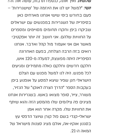
שלומית
: ואיך אתה, כנספח תרבות, עושה את זה?
יושי
: "למשל יש לנו את היוזמה של 'שישגרירות' – 
פעם בחודש בימי שישי אנחנו מארחים כאן 
בסיפרייה של השגרירות במפגשים עם ישראלים 
שביקרו ביפן וחקרו תחומים מסויימים ומספרים 
על החוויות שלהם. אני חושב זה יותר אפקטיבי 
מאשר אם אני אעמוד מול קהל ואדבר. אנחנו 
רואים בזה הרבה הצלחה, בפעם האחרונה 
הסיפרייה היתה מפוצצת, למעלה מ-120 איש, 
חלקם חדשים וחלקם כאלה מתמידים ומגיעים 
לכל מפגש. היה לנו למשל מפגש עם הצלם 
הישראלי חנן שפיר שיצא למסע על אופנוע ביפן 
בעקבות הספר "הדרך הצרה לאוקו" של הנזיר, 
משורר, צייר, סופר מצואו באשו. בשגרירות אנחנו 
מציגים פה צילומים שלו מהמסע הזה והוא שיתף 
את החוויות שלו. מקרה אחר הוא אמן 
ישראלי-קנדי בשם 
פול קורן
 שיוצר הדפסי עץ 
בסגנון אוקיו-אה, אולם מציג סצנות מישראל של 
המאה ה-21.