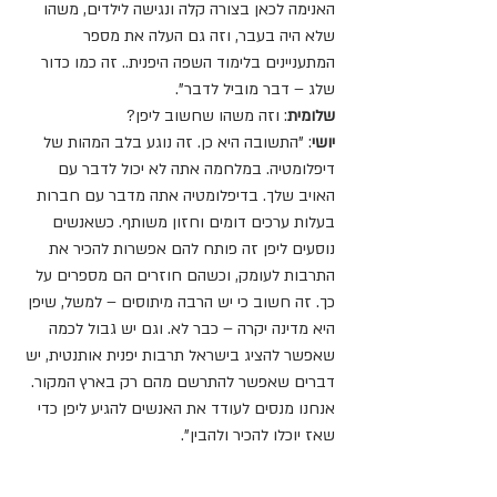
האנימה לכאן בצורה קלה ונגישה לילדים, משהו 
שלא היה בעבר, וזה גם העלה את מספר 
המתעניינים בלימוד השפה היפנית.. זה כמו כדור 
שלג – דבר מוביל לדבר".
שלומית
: וזה משהו שחשוב ליפן?
יושי
: "התשובה היא כן. זה נוגע בלב המהות של 
דיפלומטיה. במלחמה אתה לא יכול לדבר עם 
האויב שלך. בדיפלומטיה אתה מדבר עם חברות 
בעלות ערכים דומים וחזון משותף. כשאנשים 
נוסעים ליפן זה פותח להם אפשרות להכיר את 
התרבות לעומק, וכשהם חוזרים הם מספרים על 
כך. זה חשוב כי יש הרבה מיתוסים – למשל, שיפן 
היא מדינה יקרה – כבר לא. וגם יש גבול לכמה 
שאפשר להציג בישראל תרבות יפנית אותנטית, יש 
דברים שאפשר להתרשם מהם רק בארץ המקור. 
אנחנו מנסים לעודד את האנשים להגיע ליפן כדי 
שאז יוכלו להכיר ולהבין".