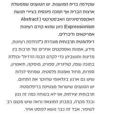
שקידמה ברית המועצות. יש הטוענים שממשלת 
ארצות הברית אף תמכה פיננסית בציירי תנועת 
האקספרסיוניזם האבסטרקטי (Abstract 
Expressionism) כיוון שהוא קידם רעיונות 
אמריקאים וליברלים.
דיפלומטיה תרבותית מוגדרת כ"
החלפת רעיונות, 
מידע, אמנות ואספקטים אחרים של תרבות בין 
מדינות ותושביהן כדי לקדם הבנה הדדית" וכוללת 
בתוכה שפה, קולינריה, ספורט, מוסיקה, תיאטרון, 
ספרות, מחול ואמנות פלסטית. שמחתי לגלות 
שיש גם 
ארגון בינלאומי
 שחוקר את התחום.
יש הטוענים 
שישראל מצטיינת בדיפלומטיה 
תרבותית יצירתית
, אני לא בטוחה כמה זה נכון 
ובכל מקרה, במבחן התוצאה נראה שיש מקום רב 
לשיפור, אבל זה כבר נושא לפוסט אחר.