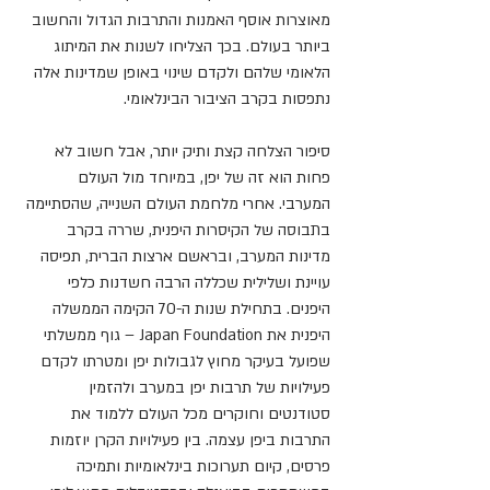
מאוצרות אוסף האמנות והתרבות הגדול והחשוב 
ביותר בעולם. בכך הצליחו לשנות את המיתוג 
הלאומי שלהם ולקדם שינוי באופן שמדינות אלה 
נתפסות בקרב הציבור הבינלאומי.
סיפור הצלחה קצת ותיק יותר, אבל חשוב לא 
פחות הוא זה של יפן, במיוחד מול העולם 
המערבי. אחרי מלחמת העולם השנייה, שהסתיימה 
בתבוסה של הקיסרות היפנית, שררה בקרב 
מדינות המערב, ובראשם ארצות הברית, תפיסה 
עויינת ושלילית שכללה הרבה חשדנות כלפי 
היפנים. בתחילת שנות ה-70 הקימה הממשלה 
היפנית את 
Japan Foundation
 – גוף ממשלתי 
שפועל בעיקר מחוץ לגבולות יפן ומטרתו לקדם 
פעילויות של תרבות יפן במערב ולהזמין 
סטודנטים וחוקרים מכל העולם ללמוד את 
התרבות ביפן עצמה. 
בין פעילויות הקרן
 יוזמות 
פרסים, קיום תערוכות בינלאומיות ותמיכה 