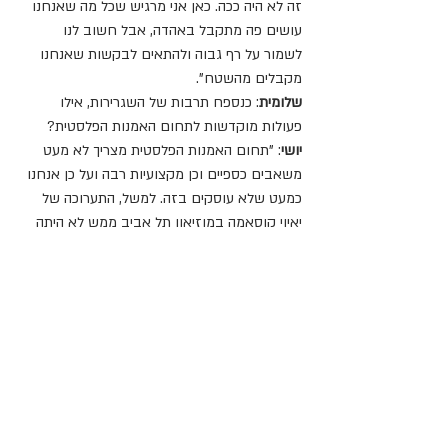
זה לא היה ככה. כאן אני מרגיש שכל מה שאנחנו 
עושים פה מתקבל באהדה, אבל חשוב לנו 
לשמור על רף גבוה ולהתאים לבקשות שאנחנו 
מקבלים מהשטח".
שלומית
: כנספח תרבות של השגרירות, אילו 
פעולות מוקדשות לתחום האמנות הפלסטית?
יושי
: "תחום האמנות הפלסטית מצריך לא מעט 
משאבים כספיים וכן מקצועיות רבה ועל כן אנחנו 
כמעט שלא עוסקים בזה. למשל, התערוכה של 
יאיוי קוסאמה במוזיאון תל אביב ממש לא היתה 
בידיים שלנו, זה היה קשר בין המוזיאונים. גם 
במוזיאון טיקוטין בחיפה, שמוקדש לאמנות 
ועיצוב יפנים, הקשר הוא בין המוזיאון ליוצרים 
ישירות. אנחנו לא מעורבים במימון או בצד 
המקצועי. אנחנו נכנסים לתמונה הרבה פעמים 
כשמבקשים מאיתנו לערוך קבלת פנים במוזיאון 
או בבית השגריר לתורמים של המוזיאון. בעיניי 
התפקיד של השגרירות לתת חותמת. כך למשל 
היה במקרה של התערוכה של קוסאמה, שגם 