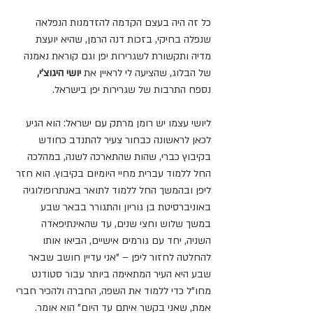
כל זה היה בעצם הקדמה להזדמנות הנפלאה 
שנפלה בחיקי, בזכות דנה הרמן, שהיא יועצת 
מדיה ותקשורת לשגרירות יפן וגם קוראת נאמנה 
של הבלוג, שהציעה לי לראיין את 
יושי היגוצ'י,
נספח התרבות של שגרירות יפן בישראל.
ליושי עצמו יש רומן מרתק עם ישראל: הוא הגיע 
לכאן לראשונה כבחור צעיר להתנדב כחודש 
בקיבוץ כברי, שהות שהתארכה לשנה, במהלכה 
החל ללמוד עברית מחיי היומיום בקיבוץ. הוא חזר 
ליפן ובהמשך החל ללמוד לתואר באנתרופולוגיה 
באוניברסיטת בן גוריון והתגורר בבאר שבע 
במשך שלוש וחצי שנים, עד שהאינתיפאדה 
השניה, יחד עם גורמים אישיים, הביאו אותו 
להחלטה לחזור ליפן – "אני עדיין חושב שבאר 
שבע היא העיר המתאימה ביותר עבור סטודנט 
מחו"ל כדי ללמוד את השפה, החברה ולהכיר חברי 
אמת, שאני בקשר איתם עד היום" הוא אומר. 