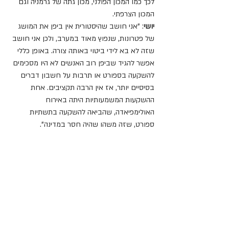
לכך כמו המכון הפולני, מכון גתה של גרמניה וגם 
המכון הצרפתי.
יושי
: "אני חושב שהיסטורית אין ביפן את המושג 
של פטרונות, שנפוץ מאוד במערב, ולכן אני חושב 
שזה לא בא לידי ביטוי באותה צורה. באופן כללי 
אפשר להגיד שביפן רוב האנשים לא היו מסכימים 
להשקעה בספורט או תרבות על חשבון דברים 
בסיסיים יותר, אז אין הרבה תקציבים. אחת 
ההשקעות המשמעותיות היתה באירוח 
האולימפיאדה, שהביאה להשקעה בתשתיות 
ספורט, שזה משהו שהיה חסר במדינה".