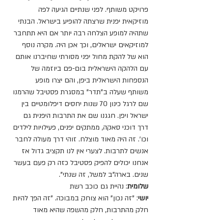
פרויקט משותף. לפני שנתיים הגיעה לפה 
מוזיקאית יפנית שרצתה להופיע בישראל. הבנתי 
שתהיה למופע הצלחה רבה יותר אם היא תתחבר 
למוזיקאים ישראלים, וכך אכן היה. מקרה נוסף 
הוא של להקת מחול יפני מסורתי שחיברנו אותם 
עם הלהקה הישראלית בום-פם ביוזמה של 
הנספחות הישראלית ביפן, והם יצרו 
מופע 
משותף
 שעלה ב"תדר" במסגרת פסטיבל שהרמנו 
שם לרגל כינון 70 שנות יחסים דיפלומטיים בין 
ישראל ויפן. חגגנו שם את התרבות היפנית גם 
דרך דוכני סאקה, ממתקים יפנים, פעילויות לילדים 
וכו'. זה היה מאוד מוצלח. זוהי דרך מעולה לחבר 
אנשים לתרבות. לצערי אין לנו תקציב גדול אז 
אנחנו יכולים להפיק פסטיבל כזה רק פעם בעשר 
שנים. בארה"ב למשל, זה שנתי".
שלומית
: נהיית גם 
כוכב רשת
יושי
: "זה נכון" הוא צוחק במבוכה. "זה הפך להיות 
חלק מהתרבות, חלק מהשפה שהיא מאוד 