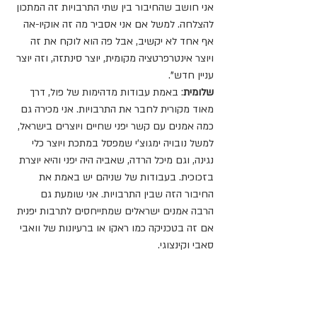
אני חושב שהחיבור בין שתי התרבויות זה המתכון 
להצלחה. למשל אם אני אסביר מה זה אוקיו-אה 
אף אחד לא יקשיב, אבל פה הוא לוקח את זה 
ויוצר אינטרפרטציה מקומית, יוצר סינתזה, וזה יוצר 
עניין חדש".
שלומית
: באמת עבודות מדהימות של פול, דרך 
מאוד מקורית לחבר את התרבויות. אני מכירה גם 
כמה אמנים עם קשר יפני שחיים ויוצרים בישראל, 
למשל נובויה ימגוצ'י שמפסל במתכת ויוצר כלי 
נגינה, וגם מיכל הרדה, שאביה היה יפני והיא יוצרת 
בזכוכית. בעבודות של שניהם יש באמת את 
החיבור הזה שבין התרבויות. אני שומעת גם 
הרבה אמנים ישראלים שמתייחסים לתרבות יפנית 
אם זה בטכניקה כמו ראקו או ברעיונות של וואבי 
סאבי וקינצוגי.