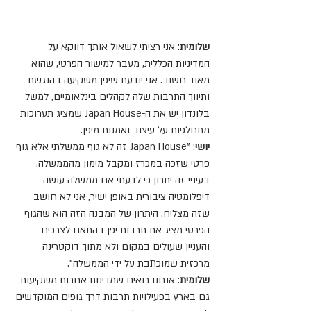
שלומית
: אני רציתי לשאול אותך דווקא על 
המדיניות הכללית, מעבר למישור הפרטי, שהוא 
מאוד חשוב. אני יודעת שיפן משקיעה בהנגשת 
ותיווך התרבות שלה לקהלים בינלאומיים, למשל 
בלונדון יש את ה-Japan House שמציג תערוכות 
מתחלפות על עיצוב ואמנות מיפן.
יושי
: "Japan House זה לא גוף ממשלתי אלא גוף 
פרטי שזכה במכרז ומקבל מימון מהממשלה. 
בעיניי זה יתרון כי לדעתי אם ממשלה עושה 
דיפלומטיה ציבורית באופן ישיר, אני לא חושב 
שזה מצליח. היתרון של המבנה הזה הוא שהגוף 
הפרטי מציג את תרבות יפן בהתאם לצרכים 
והעניין שעולים במקום ולא מתוך דוקטרינה 
מרכזית שמוכתבת על ידי הממשלה".
שלומית
: אנחנו רואים שמדינות אחרות משקיעות 
גם בארץ בפעילויות תרבות דרך גופים המוקדשים 