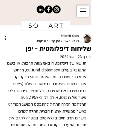
Shlomit Oren
21 באוג׳ 2024
זמן קריאה 8 דקות
שליחות דיפלומטית - יפן
עודכן:
23 באוג׳ 2024
הנושא של דיפלומטיה באמצעות תרבות, או בשם 
המקובל בעולם cultural diplomacy, מרתק 
אותי כבר שנים רבות. האמת שזוהי פרקטיקה 
ארוכת שנים ששזורה בהיסטוריה שלנו (ציירים 
רבים שירתו את ארצם כדיפלומטים, ביניהם בלט 
פיטר פול רובנס), אולם רק ב-1959, בעת 
המלחמה הקרה התחיל להתבסס המושג המודרני 
כאשר ממשלת ארצות הברית החלה לקדם 
קשרים תרבותיים בינלאומיים במטרה לקדם את 
תרבות המערב, כקונטרה לתרבות הקומוניסטית 