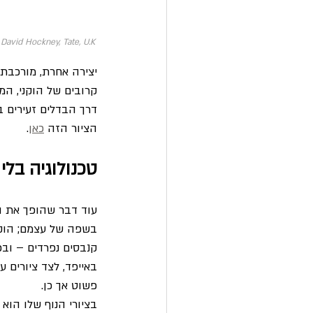
David Hockney, Tate, U.K.
קרובים של הוקני, ה
דרך הבדלים זעירים ב
הציור הזה 
כאן
.
טכנולוגיה בלי
עוד דבר שהופך את הו
בשפה של עצמם; הוקני
קנבסים נפרדים – ובכ
באייפד, לצד ציורים 
פשוט אך כן.
בציורי הנוף שלו הו