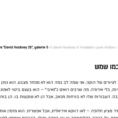
ws "David Hockney 25", galerie 5 
© David Hockney © Fondation Louis Vuitton 
כמו שמש
לציורים של הוקני, אני שמה לב כמה הוא לא מפחד מצבע. הוא נותן ל
יות, בלי אירוניה. מה שרבים רואים כ”נאיבי” – הוא בעצם ביטוי לאמונ
בה. העבודות שלו לא בורחות מכאב, אבל הן לא שוקעות בו. הן בוחר
יד מציע חלופה – לאו דווקא אידיאלית, אבל אפשרית. הוא מזמין אות