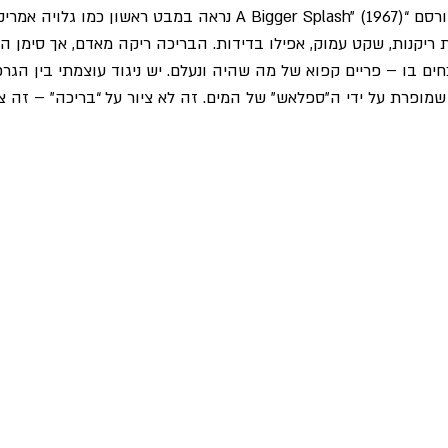
כך למשל, הציור המפורסם “A Bigger Splash” (1967) נראה במבט ראשון
 ריקנות, שקט עמוק, אפילו בדידות. הבריכה ריקה מאדם, אך סימן 
כחים בו – פריים קפוא של מה שהיה ונעלם. יש ניגוד עוצמתי בין הגר
מופרת על ידי ה"ספלאש" של המים. זה לא ציור על “בריכה” – זה ציו