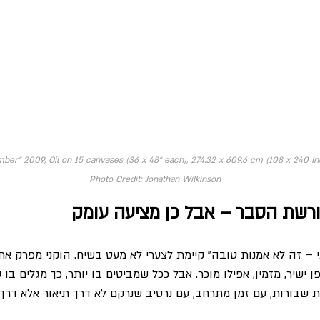
ber" 2009, Oil on 15 canvases (36 x 48" each), 274.32 x 609.6 cm (108 x 240 I
Photo Credit: Jonathan Wilkinson
רשת הסבר – אבל כן מציעה עומק
 זה לא אמנות טובה” קיימת לצערי לא מעט בשיח. הוקני מפרק את 
 ישיר, מזמין, אפילו מוכר. אבל ככל שמביטים בו יותר, כך מגלים בו
שבורות, עם זמן מתרחב, עם נרטיב שנרקם לא דרך תיאור אלא דרך א