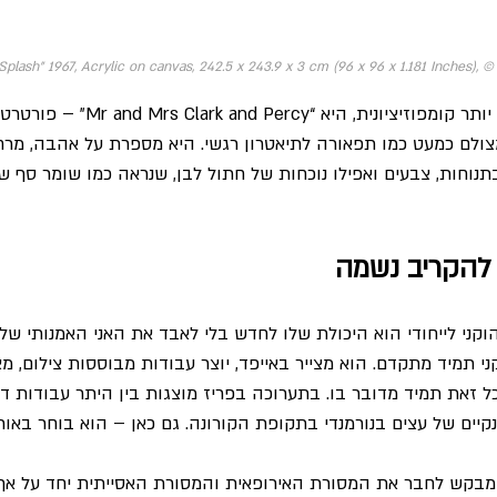
plash" 1967, Acrylic on canvas, 242.5 x 243.9 x 3 cm (96 x 96 x 1.181 Inches), © 
יצירה אחרת, מורכבת יותר קומפוזיציונית, הי
מצולם כמעט כמו תפאורה לתיאטרון רגשי. היא מספרת על אהבה, מר
תנוחות, צבעים ואפילו נוכחות של חתול לבן, שנראה כמו שומר סף ש
 להקריב נשמה
קני לייחודי הוא היכולת שלו לחדש בלי לאבד את האני האמנותי שלו.
 תמיד מתקדם. הוא מצייר באייפד, יוצר עבודות מבוססות צילום, מצ
ל זאת תמיד מדובר בו. בתערוכה בפריז מוצגות בין היתר עבודות דיג
ענקיים של עצים בנורמנדי בתקופת הקורונה. גם כאן – הוא בוחר באור
א מבקש לחבר את המסורת האירופאית והמסורת האסייתית יחד על אף 