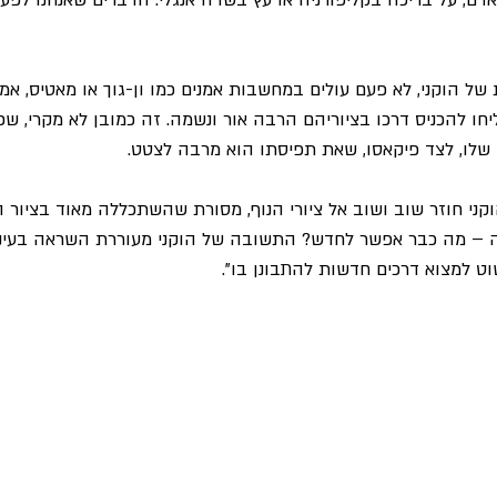
האדם, על בריכה בקליפורניה או עץ בשדה אנגלי. הדברים שאנחנו לפעמ
של הוקני, לא פעם עולים במחשבות אמנים כמו ון-גוך או מאטיס, אמ
חו להכניס דרכו בציוריהם הרבה אור ונשמה. זה כמובן לא מקרי, שכן 
שלו, לצד פיקאסו, שאת תפיסתו הוא מרבה לצטט.
קני חוזר שוב ושוב אל ציורי הנוף, מסורת שהשתכללה מאוד בציור הב
 – מה כבר אפשר לחדש? התשובה של הוקני מעוררת השראה בעיניי
וט למצוא דרכים חדשות להתבונן בו".