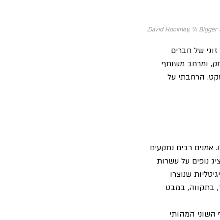
David Hockney, "A Bigger S
א “Mr and Mrs Clark and Percy” – פורטרט זוגי של חברים 
חק, ומרחב משותף 
קט. הרחבתי על 
 אמנים רבים נתקעים 
יג נופים על עשרות 
יטליות שנוצרו 
, בתקווה, במבט 
השוני המהותי 