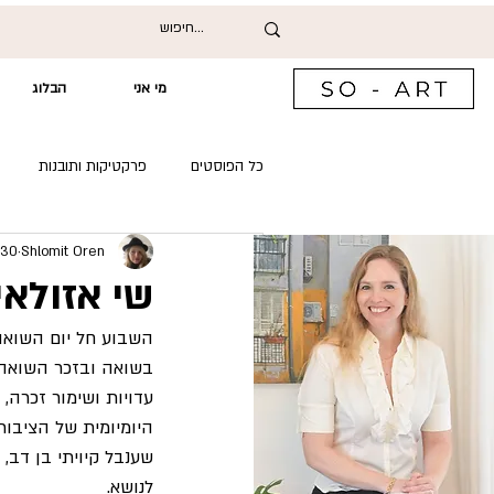
מי אני
הבלוג
כל הפוסטים
פרקטיקות ותובנות
Shlomit Oren
30 בינו׳ 2024
שיחות עם אמנים ואוצרים
שי אזולאי
השבוע חל יום השואה 
בשואה ובזכר השואה כ
עדויות ושימור זכרה,
שענבל קיויתי בן דב,
לנושא.