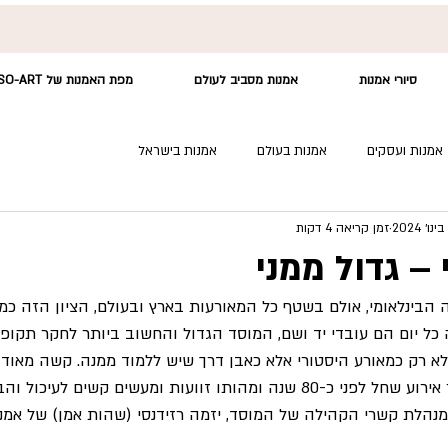
סיורי אמנות
אמנות מסביב לעולם
מפת האמנות של SO-ART
אמנות ועסקים
אמנות בעולם
אמנות בישראל
זמן קריאה 4 דקות
 – גדול ממני
הבינלאומי, אולם בשטף כל המאורעות בארץ ובעולם, הציון הזה כמע
ל יום הם עובדי יד ושם, המוסד הגדול והחשוב ביותר לחקר תקופת
 לא רק כמאורע היסטורי אלא כאבן דרך שיש ללמוד ממנה. קשה מאוד
היומיומית של הציבור אירוע שחל לפני כ-80 שנה ומהותו זוועות ומעשים קשים
 מנהלת קשרי הקהילה של המוסד, יזמה רזידנסי (שהות אמן) של אמנים