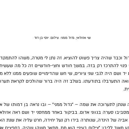
שי אזולאי, גדול ממני. צילום: יוסי בן דוד
ול וכבד שהיה צריך פשוט להוציא. זה נתן לי מטרה, משהו להתמקד
תי פנוי להתרכז רק בזה. במשך חודש וחצי-חודשיים זה כל מה שעשיתי
יד ושם היה לגבי שני ציורים, שי חש שהדימויים שופעים ממנו ללא מ
אה התערבלו בתודעתו. בשלב זה היה ברור שהולכים לקראת תערוכה
ת.
 שנתן לתערוכה את שמה – "גדול ממני" – ובו נראה בן דמותו של אז
סביבו סערה בגווני אדום. בביקור באחד ממחסני יד ושם ראה אזולא
אביה של הינדה, שנותרה בידו רק נעל יחידה, חרט עליה את שנת ה
 1944. זה נגע מאוד לליבו: "צילום בעיניי הוא מת, מתאר משהו שהיה. בחפצים