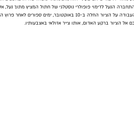
חברה הנעל לדימוי פופולרי נוסטלגי של חתול המציץ מתוך נעל, א
צייר את דמותו שלו. העבודה על הציור החלה ב-10 באוקטובר, ימים ספ
 אל הציור ברקע האדום, אותו צייר אזולאי באצבעותיו.