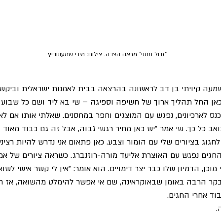
"גדול ממני" מראה הצבה. צילום: מירי שמעונוביץ
שמעה קיויתי בן דב לראשונה בהרצאה בבית לאמנות ישראלית וביקש
כאן החל תהליך ארוך של חשיפה וספיגה – שי בא ליד ושם כל שבוע
ס לארכיונים, נפגש עם המוצגים וחפר במחסנים. שאלתי אותו אם ל
אב כל כך. שי אמר "יש כאן מחיר רגשי גבוה, אבל זה גם כבוד מאוד ג
חגוג בציורים שלי עם הומור וצבע. כאן פתאום אני נדרש להיות רציני"
החגים נפגש עם האוצרת אליעד מורה-רוזנברג. כשראה ציורים של אמני
וכן, הדמיון שלו כבר יצר דימויים. הוא אומר: "אין לי קשר אישי לשו
 מבקר הרבה באומן שבאוקראינה, שם אי אפשר להימלט מהשואה, אז 
וד אחרי החגים.
.