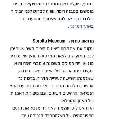
בנוסף, פועלת כאן תחנת רדיו ומוזיקאים רבים 
מופיעים במבנה היפה. שווה לבדוק לפני הביקור 
שלכם בעיר את לוח האירועים והתערוכות 
ב
אתר המרכז 
.
מוזיאון סורויה - Sorolla Museum
ונקנח עם אחד המוזיאונים היפים בעיר אשר יתן 
לכם תירוץ טוב לצאת ממרכזה הסואן של מדריד. 
מוזיאון זה ממוקם בשכונת צ'מברי היפה והוא 
בעצם ביתו הפרטי של הצייר חואקין סורויה, 
שאלמנתו הורישה לעיריית מדריד. בזכות כך 
אפשר גם להנות מביקור באחוזה היפה עם החצר 
הנפלאה והרהיטים השונים, וגם מיצירות האמנות 
של האמן המופלא.
הגן האנדלוסי שצמוד לאחוזה מזכיר את הגנים 
המפורסמים של האלהמברה בגרנדה ועוד.