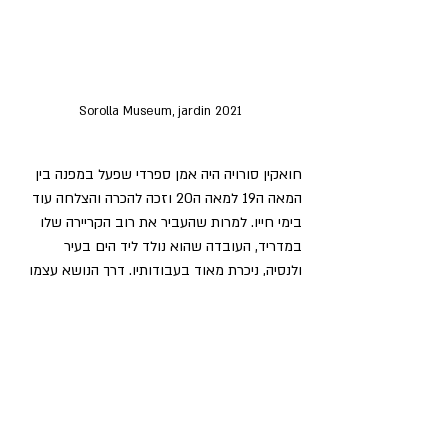
Sorolla Museum, jardin 2021
חואקין סורויה היה אמן ספרדי שפעל במפנה בין 
המאה ה19 למאה ה20 וזכה להכרה והצלחה עוד 
בימי חייו. למרות שהעביר את רוב הקריירה שלו 
במדריד, העובדה שהוא נולד ליד הים בעיר 
ולנסיה, ניכרת מאוד בעבודותיו. דרך הנושא עצמו 
והעולם סביב הים והחוף, וגם דרך העיסוק הרב 
במשחקי אור וצל והבנה מופתית בצבע. סורויה 
צייר בכישרון רב במגוון סגנונות, מאיפרסיוניזם 
ועד ריאליזם חברתי.