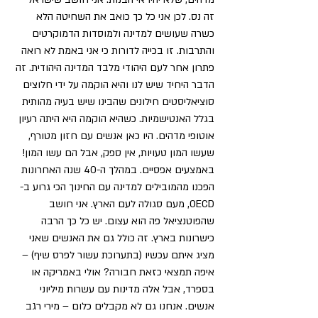
זה נס. לכן אני כל כך כואב את השחיטה הלא 
כשרה שעושים למדינה ולמוסדות הדמוקרטים 
והתרבות. זו בכייה לדורות כי אני באמת לא רואה 
פתרון אחר לעם היהודי מלבד המדינה היהודית. זה 
הדבר היחיד שיש לנו והיא הוקמה על ידי חלוצים 
סוציאליסטים חילונים שהבינו שיש בעיה מהותית 
בגלל האנטישמיות. כשהיא הוקמה היא היתה רעיון 
אוטופי מדהים. היו כאן אנשים עם חזון מטורף, 
שעשו המון טעויות, אין ספק, אבל הם עשו המון! 
באמצעים אפסיים. במהלך ה-40 שנה האחרונות 
הפכנו מהמובילים למדינה עם החינוך הכי גרוע ב-
OECD, מעם סגולה לעם הארץ. אני חושב 
שהפוטנציאל פה הוא עצום. יש כל כך הרבה 
כישרונות בארץ. זה כולל גם את האנשים שאני 
מציג איתם עכשיו (בתערוכת עשור לפרס שיף) – 
איפה תמצאי כזאת חבורה? אולי באמריקה או 
בספרד, אבל אלה מדינות עם עשרות מיליוני 
אנשים. אנחנו גם לא מקבלים כלום – מירי רגב 