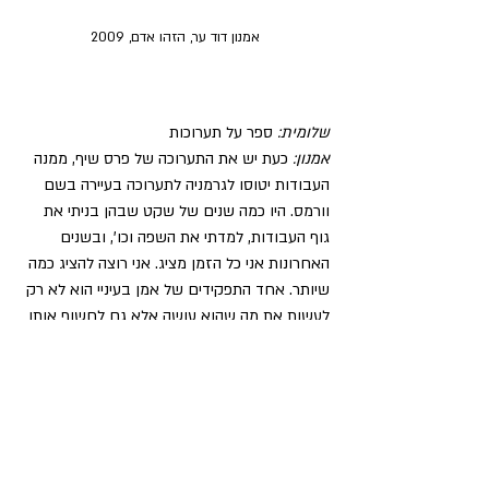
אמנון דוד ער, הזהו אדם, 2009
שלומית:
 ספר על תערוכות
אמנון:
 כעת יש את התערוכה של פרס שיף, ממנה 
העבודות יטוסו לגרמניה לתערוכה בעיירה בשם 
וורמס. היו כמה שנים של שקט שבהן בניתי את 
גוף העבודות, למדתי את השפה וכו', ובשנים 
האחרונות אני כל הזמן מציג. אני רוצה להציג כמה 
שיותר. אחד התפקידים של אמן בעיניי הוא לא רק 
לעשות את מה שהוא עושה אלא גם לחשוף אותו 
ולהביא אותו לאנשים. אחת התובנות שחילחלו בי 
בשנים האחרונות היא שצריך שאנשים יראו כי זה 
חלק מהתהליך. המטרה היא שהדברים כן יאירו 
משהו בנפש של אדם זר. 
אמנות לא באמת יכולה לשנות את 