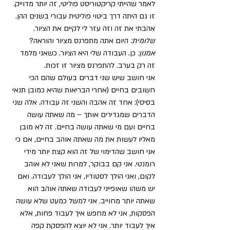
לאמר שהייתי קריקטוריסט פוליטי, זה יותר מדוייק. 
זו גם היתה דרך ביטוי פוליטית עבורי בשנים ההן. 
אהבתי את זה וזה עזר לי לקיים את הציור. 
שלומית: 
היום אתה מתפרנס מציור והוראה?
אמנון:
 כן. העבודה שלי היא הציור. כשאני מלמד 
זה רק בערב. להתפרנס מציור זו זכות.
אני חושב שיש שני דברים בעולם שהם הכי 
חשובים בחיים (אחרי הבריאות שהיא כמובן תנאי 
בסיסי): אחד זה אהבה והשני זה עבודה. אלה שני 
הדברים שמגדירים אותך – מה שאתה עושה 
בחיים ועם מי שאתה עושה בחיים. זה לא מובן 
מאליו לעשות את מה שאתה אוהב בחיים, אם כי 
אני חושב שהדימוי של זה הוא קצת יותר מידי 
רומנטי. אני קם בבוקר, למרות שאני לא אוהב 
לקום, ואני הולך לסטודיו, אני הולך לעבודה. ואם 
יש משהו שאופייני לעבודה שאתה אוהב הוא 
שאתה יותר מחוייב. אני למשל כמעט שלא עושה 
הפסקות, אני לא מחפש איך לעבוד פחות, אלא 
איך לעבוד יותר. אני לא יוצא להפסקת קפה 