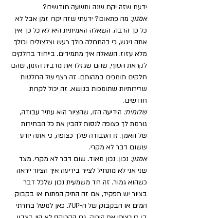
ידעת שזה יקח שנה ותשעה חודשים?
אמנון:
 מה פתאום? ידעתי שזה יקח זמן אבל לא 
כל כך הרבה. השאלה האמיתית היא לא כל כך איך 
אתה ניגש, כי בהתחלה כולך רעש וצלצולים וכולך 
מלא עזוז. השאלה איך מתמידים. בייחוד בחלקים 
לקראת הסוף, שהם שגזלו את מרבית הזמן, שהם 
חלקים תומכים במהותם. זה רצף של החלטות 
שרירותיות שתומכות בנושא. זה יכול לקחת 
חודשים. 
שלומית:
 הידיעה הזו, שהציור הוא עתיר עבודה, 
גורמת לך כצופה לנסות להבין את כל הבחירות 
של האמן. זו העבודה שלך כצופה, כי אתה יודע 
ששום דבר לא מקרי.
אמנון:
 נכון. נכון מאוד. שום דבר לא מקרי. מצד 
שני אני לא מתחיל לצייר בידיעה איך הציור ייראה 
כשהוא גמור. זה חד משמעית נכון שלכל דבר 
בציור יש תפקיד, אם זה התיק הפתוח או בקבוק 
המים או הבקבוק של ה-7UP. כאן למשל בחרתי 
בו כי רציתי את הירוק. גם הקרוקס לא היו בצבע 