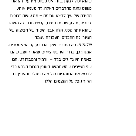
שהוא יכול לגעת בזה. אני פשוט מת על זה! אני 
פשוט נהנה מהדברים האלה, זה מעניין אותי. 
החידה של איך לבצע את זה – מה עושה זכוכית 
זכוכית, מה עושה מים מים, קטיפה וכו'. זה משהו 
שהוא יותר טכני, אלה אבני היסוד של הביצוע של 
הציור. זה התכל'ס, העבודה עצמה.
שלומית:
 פה המורים שלך הם בעיקר המאסטרים.
אמנון: כן, ברור. היו שני ציירים שאני חושב שהם 
באמת היו גדולים בזה – וורמיר ורמברנדט. הם 
שני הציירים שהשתמשו באופן הנחת הצבע כדי 
לבטא את החומריות של מה שמולם והאופן בו 
האור נופל על העצמים הללו.