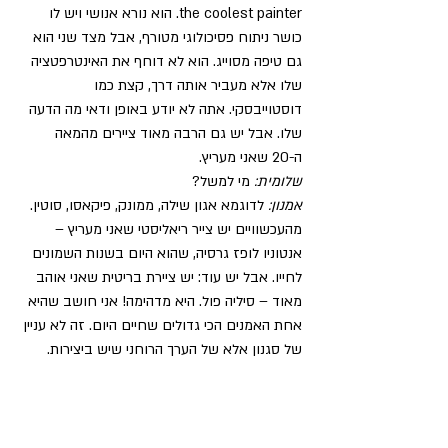
the coolest painter. הוא נורא אנושי ויש לו 
כושר ניתוח פסיכולוגי מטורף, אבל מצד שני הוא 
גם טיפה מסוייג. הוא לא דוחף את האינטרפטציה 
שלו אלא מעביר אותה דרך, קצת כמו 
דוסטוייבסקי. אתה לא יודע באופן ודאי מה הדעה 
שלו. אבל יש גם הרבה מאוד ציירים מהמאה 
ה-20 שאני מעריץ.
שלומית:
 מי למשל?
אמנון:
 לדוגמא אגון שילה, ממונק, פיקאסו, סוטין. 
מהעכשוויים יש צייר ריאליסטי שאני מעריץ – 
אנטוניו לופז גרסיה, שהוא היום בשנות השמונים 
לחייו. אבל יש עוד: יש ציירת בריטית שאני אוהב 
מאוד – סיליה פול. היא מדהימה! אני חושב שהיא 
אחת האמנים הכי גדולים שחיים היום. זה לא עניין 
של סגנון אלא של הערך הרוחני שיש ביצירות.