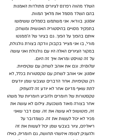
השלד מהווה רפרנס לציורים מתולדות האמנות 
בהם השלד מסמל את מלאך המוות.
אמנון:
 בוודאי. אני משתמש בסמלים ששימשו 
בתפקיד מסויים בהיסטוריה האנושית ומשחק 
איתם בהפוך על הפוך. גם בציור של ה'ממנטו 
מורי', בו אני מצייר בקבוק וודקה בצורת גולגולת, 
במקור הציורים האלה היו עם גולגולת ואני עושה 
על זה טוויסט ומראה איך זה היום.
שלומית:
 וגם את אוהב לשחק עם שקיפויות.
אמנון:
 אני אוהב לשחק עם טקסטורות בכלל, לא 
רק שקיפויות. אחד הדברים שצבעי שמן יודעים 
לתת שאף מדיום אחר לא יודע זה להעתיק 
טקסטורות של חומרים ולהביע חומריות של משהו 
אחר בצורה מאוד משכנעת. צילום לא עושה את 
זה, פוטושופ לא עושה את זה. שום דבר שאני 
מכיר לא יכול לעשות את זה. כשמדובר על 
ריאליזם, ציור בצבעי שמן יכול לעשות את זה 
ולהעניק לצופה איזשהי תחושה, גם חומרית, כאילו 