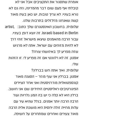
אומרת שתסגור את התקציבים אבל אני לא 
קיבלתי אף פעם שום דבר מהמדינה, וזה גם לא 
נורא בעיניי. לא צריך טובות. יש כאן בעיה מאוד 
קשה שאנחנו מזלזלים בתרבות שלנו.
שלומית: 
בחשבון האינסטגרם שלך כתוב:  artist, 
Israeli based in Berlin. זה יוצא דופן בעיניי. 
עבור הרבה מהאמנים שיצאו מישראל זוהי דרך 
לא להיות מזוהים עם ישראל. אתה לא מרגיש 
שזה מפריע לך באיזושהי צורה?
אמנון:
 זה לא רלוונטי אם זה מפריע לי. זו הזהות 
שלי. 
שלומית:
 ואיך אתה חש בברלין?
אמנון:
 בברלין אני עוף מוזר – הסצנה מאוד 
קונספטואלית מודרניסטית ואני אחד הציירים 
הפיגורטיבים-ראליסטיים היחידים שם אני חושב. 
ברלין היא לא קלה כי יש בה המון גלריות ועוד 
הרבה הרבה יותר אמנים. בגלל שהיא עיר עם 
עלות מחייה זולה יחסית היא מושכת אליה הרבה 
מאוד צעירים ואחרים שמתחרים על חשיפה.