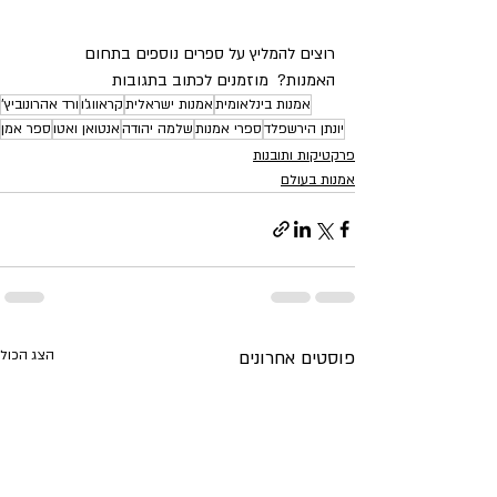
רוצים להמליץ על ספרים נוספים בתחום 
האמנות?  מוזמנים לכתוב בתגובות
אמנות בינלאומית
אמנות ישראלית
קראווג'ו
ורד אהרונוביץ'
יונתן הירשפלד
ספרי אמנות
שלמה יהודה
אנטואן ואטו
ספר אמן
פרקטיקות ותובנות
אמנות בעולם
פוסטים אחרונים
הצג הכול