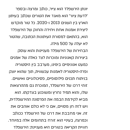
יונתן הירשפלד הוא צייר, כותב ומרצה ובספר 
'לדעת ציור' הוא מאגד את הטורים שכתב בעיתון 
הארץ בין השנים 2013 ו-2020. כל טור מוקדש 
ליצירת אמנות אחת ויחידה והחוק של הירשפלד 
הוא, בהתאם למסורת העיתונות הכתובה, שהטור 
לא יעלה על 500 מילה.
הבחירות של הירשפלד מעניינות והוא עוסק 
ביצירות קאנוניות ומוכרות לצד כאלה של אמנים 
כמעט אנונימיים בימינו, מערבב בין היסטוריה 
ופרה-היסטוריה לאמנות עכשווית, תוך שהוא יוצק 
בניתוח תכנים פילוסופיים, פסיכולוגיים ואישיים. 
זוהי דרכו של הירשפלד, המוכרת גם מההרצאות 
שלו, והוא תמיד נחרץ ומשוכנע בצדקתו. הוא 
מביא לקידמת הבמה את הפרסונה ההירשפלדית, 
ויש לזה חן מסויים, אם כי לא כולם אוהבים את 
זה. אני מחבבת את דרכו של הירשפלד ככותב 
וכמרצה, בעיניי הוא זורח בתחומים אלה במיוחד.
חוויית הקריאה בטורים היא מעניינת: הירשפלד 