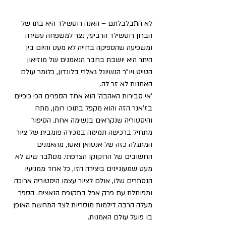
לא התבלבלתם – האנה רוטשילד היא בתו של 
הברון רוטשילד הרביעי, נצר למשפחה עשירה 
ומשפיעה שהספיקה בחייה לא מעט והיום בין 
היתר היא יושבת בחבר הנאמנים של מוזיאון 
הטייט ויו"ר הנשיונל גאלרי בלונדון, כלומר עולם 
האמנות לא זר לה.
'אי סבירות האהבה' הוא אחד הספרים הכי כיפיים 
בז'אנר הזה והוא מקפל בתוכו רומן, מתח 
והיסטוריה שנקראים בנשימה אחת. הסיפור 
מתחיל ברכישה תמימה במכירה פומבית של ציור 
המתגלה כזה של אנטואן ואטו, מהאמנים 
החשובים של הרוקוקו הצרפתי. מסתבר שיש לא 
מעט שמעוניינים ביצירה הזו, כל אחד ממניעיו 
הנסתרים שלו, אולם לציור עצמו היסטוריה ארוכה 
ומפותלת עם פרק אפל בתקופת הנאצים. הספר 
מעלה הרבה דילמות מוסריות לצד המחשת האופן 
בו פועל עולם האמנות.