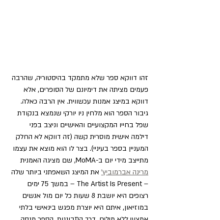
זהו דווקא ספר שלא מתמקד בהיסטוריה, שהרבה 
פעמים מציתה את דימיונם של הסופרים, אלא 
דווקא במיצג אמנות עכשווית. אין הרבה כאלה.
גיבור הספר הוא מלחין ניו יורקי שנמצא בנקודת 
שפל בחייו המקצועיים והאישיים וניצב בפני 
דילמה אישית מוסרית קשה (זה דווקא לא החלק 
המעניין בספר בעיניי). בצר לו הוא מוצא את עצמו 
מתייצב מידי יום ב-MoMA, שם מציגה האמנית 
מרינה אברמוביץ'
 את המיצג השאפתני ביותר שלה 
– The Artist Is Present – במשך 75 ימים 
רצופים היא יושבת 8 שעות כל יום מול אנשים 
במוזיאון, איתם היא יוצרת מפגש בינאישי בלתי 
אמצעי ללא מילים, דרך התבוננות. הספר מנסה 