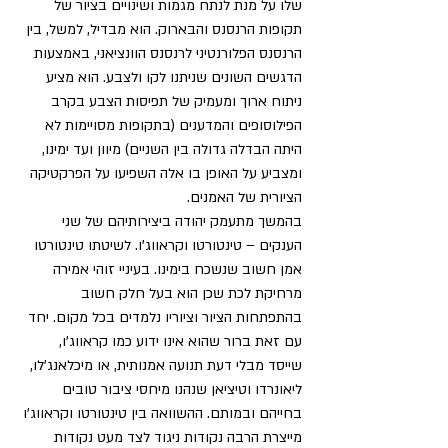
שלו על מנת לנתח מגמות ושינויים בציור של 
תקופות הרנסנס והבארוק. הוא מבדיל, למשל, בין 
הרנסנס הפלורנטיני לרנסנס הוונציאני, באמצעות 
הדגשים השונים שניתנו לקו ולצבע. הוא מציע 
ניתוח ארוך ומעמיק של תפיסות הצבע בקרב 
הפילוסופים והמדענים (בתקופות מסויימות לא 
היתה הבדלה גדולה בין השניים) מיוון ועד ימינו, 
ומצביע על האופן בו אלה השפיעו על הפרקטיקה 
הציורית של האמנים.
בהמשך מתעמק יהודה ביצירותיהם של שני 
הענקים – טינטורטו וקראווג'ו. לשיטתו טינטורטו 
אמן חשוב שנשכח בימינו. בעיניי זוהי אמירה 
מרחיקת לכת שכן הוא בעל חלק חשוב 
בהתפתחות הציור וציוריו נלמדים בכל מקום. יחד 
עם זאת ברור שהוא אינו ידוע כמו קראווג'ו, 
שייסד מבלי דעת תנועה אמנותית, או מיכלאנג'לו, 
ליאונרדו וטיציאן שנהנו מיחסי ציבור טובים 
בחייהם ובמותם. ההשוואה בין טינטורטו וקראווג'ו 
מייצרת הרבה נקודות ניגוד לצד מעט נקודות 