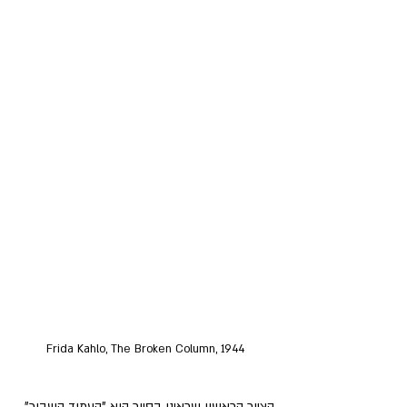
Frida Kahlo, The Broken Column, 1944
הציור הראשון שראינו בסיור הוא "העמוד השבור" 