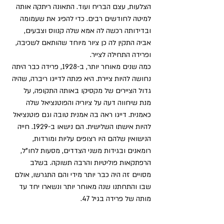
הצלעות, עצם הבריח ועוד. התאונה ריתקה אותה 
למיטה לחודשים רבים. כדי להפיג את שעמומה 
ובדידותה רכשה לה אמא שלה קנווס וצבעים, 
אביה התקין לה כן ציור מיוחד שהותאם לשכיבה, 
ופרידה התחילה לצייר.
כמה שנים מאוחר יותר, ב-1928, פרידה כבר היתה 
נחושה להיות ציירת. היא פנתה לדייגו ריברה, שהיה 
גדול הציירים של מקסיקו באותה התקופה, על 
מנת שיחווה דעה על ציוריה והפוטנציאל שלה 
כאמנית. דייגו ראה בה אמנית טובה וגם פוטנציאל 
להיות אישתו השלישית. הם נישאו ב-1929. חייה 
הנישואין שלהם היו רצופים עליות ומורדות, 
רומאנים ובגידות משני הצדדים, מסעות לחו"ל, 
הרפתקאות פוליטיות והרבה תשוקה. בשלב 
מסויים זה היה כבר יותר מידי והם התגרשו, אולם 
שבו והתחתנו שנה מאוחר יותר ונשארו יחד עד 
מותה של פרידה בגיל 47.