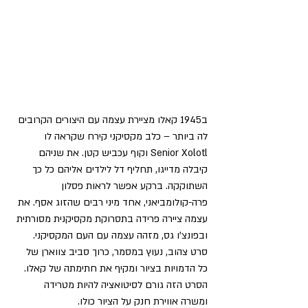
ב1945 קאלו מציירת עצמה עם היצורים הקרובים 
לה ביותר – כלב מקסיקני קירח שקראה לו 
Senior Xolotl וקוף עכביש קטן. את שניהם 
קיבלה מדייגו, תחליף דל לילדים אליהם כל כך 
השתוקקה. ברקע אפשר לראות פסלון 
פרה-קולומביאני, אחד מיני רבים שהזוג אסף. את 
עצמה ציירה פרידה בתסרוקת מקסיקנית מסורתית 
ובפונצ'ו גס, מזהה עצמה עם העם המקסיקני. 
סרט צהוב, נעוץ במסמר, כרוך סביב צווארן של 
כל הדמויות בציור ומקיף את חתימתה של קאלו. 
הסרט הזה גורם לסיטואציה להיות מטרידה 
ומשרה אווירת חנק על הציור כולו.